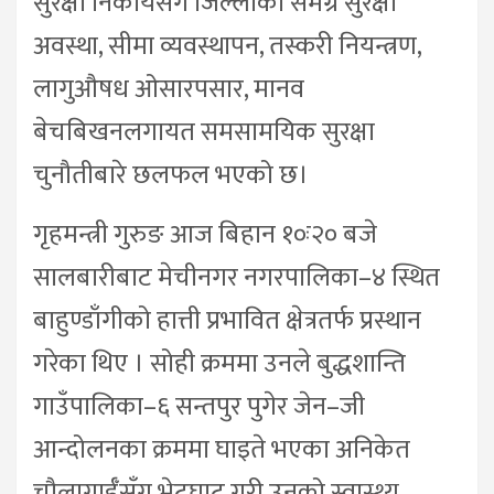
सुरक्षा निकायसँग जिल्लाको समग्र सुरक्षा
अवस्था, सीमा व्यवस्थापन, तस्करी नियन्त्रण,
लागुऔषध ओसारपसार, मानव
बेचबिखनलगायत समसामयिक सुरक्षा
चुनौतीबारे छलफल भएको छ।
गृहमन्त्री गुरुङ आज बिहान १०ः२० बजे
सालबारीबाट मेचीनगर नगरपालिका–४ स्थित
बाहुण्डाँगीको हात्ती प्रभावित क्षेत्रतर्फ प्रस्थान
गरेका थिए । सोही क्रममा उनले बुद्धशान्ति
गाउँपालिका–६ सन्तपुर पुगेर जेन–जी
आन्दोलनका क्रममा घाइते भएका अनिकेत
चौलागाईँसँग भेटघाट गरी उनको स्वास्थ्य