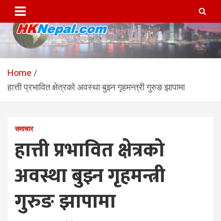
Skip
to
content
HKNepal.com – हङकङबाट
hknepal, hknepal.com, hk nepal, hk nepal com
सञ्चालित पहिलो नेपाली अनलाईन
Home
हात्ती प्रभावित क्षेत्रको अवस्था बुझ्न गृहमन्त्री गुरुङ झापामा
पत्रिका
समाचार
हात्ती प्रभावित क्षेत्रको
अवस्था बुझ्न गृहमन्त्री
गुरुङ झापामा