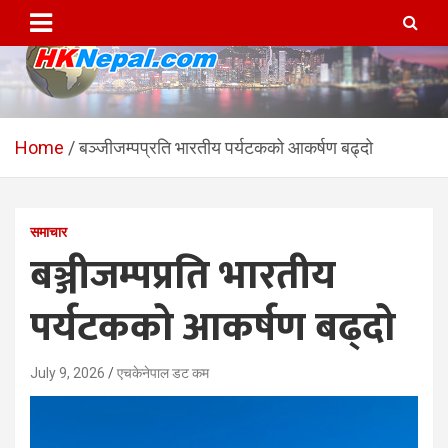
Skip
to
content
HKNepal.com – हङकङबाट
hknepal, hknepal.com, hk nepal, hk nepal com
सञ्चालित पहिलो नेपाली अनलाईन
Home
बञ्जीजम्पप्रति भारतीय पर्यटकको आकर्षण बढ्दो
पत्रिका
समाचार
बञ्जीजम्पप्रति भारतीय
पर्यटकको आकर्षण बढ्दो
July 9, 2026
एचकेनेपाल डट कम