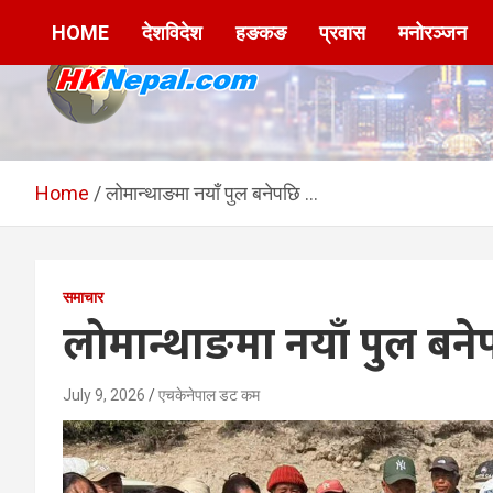
Skip
HOME
देशविदेश
हङकङ
प्रवास
मनोरञ्जन
to
content
HKNepal.com –
hknepal, hknepal.com, hk nepal, hk nepal com
हङकङबाट सञ्चालित पहिलो
Home
लोमान्थाङमा नयाँ पुल बनेपछि …
नेपाली अनलाईन पत्रिका
समाचार
लोमान्थाङमा नयाँ पुल बन
July 9, 2026
एचकेनेपाल डट कम