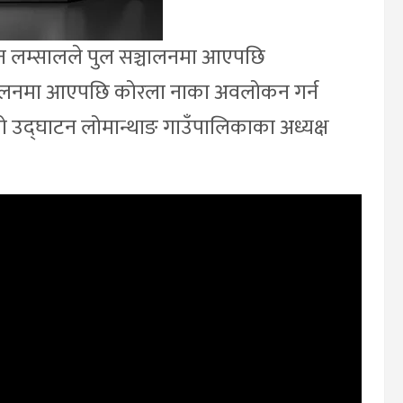
टन लम्सालले पुल सञ्चालनमा आएपछि
चालनमा आएपछि कोरला नाका अवलोकन गर्न
 उद्घाटन लोमान्थाङ गाउँपालिकाका अध्यक्ष