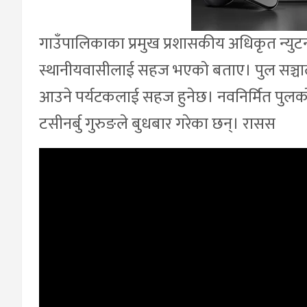
गाउँपालिकाका प्रमुख प्रशासकीय अधिकृत न्यु
स्थानीयवासीलाई सहज भएको बताए। पुल सञ्
आउने पर्यटकलाई सहज हुनेछ। नवनिर्मित पुलको
टसीनर्बु गुरुङले बुधबार गरेका छन्। रासस