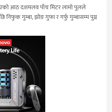
भएको आठ दशमलव पाँच मिटर लामो पुलले
िफुक गुम्बा, झोङ गुफा र गर्फु गुम्बासम्म पुग्न