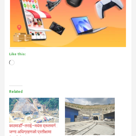
Like this:
Loading…
Related
काठमाडौँ–तराई–मधेस द्रूतमार्ग :
जग्गा अधिग्रहणको प्रतीक्षामा