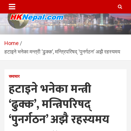
Skip
to
content
HKNepal.com – हङकङबाट
hknepal, hknepal.com, hk nepal, hk nepal com
सञ्चालित पहिलो नेपाली अनलाईन
Home
हटाइने भनेका मन्त्री ‘ढुक्क’, मन्त्रिपरिषद् ‘पुनर्गठन’ अझै रहस्यमय
पत्रिका
समाचार
हटाइने भनेका मन्त्री
‘ढुक्क’, मन्त्रिपरिषद्
‘पुनर्गठन’ अझै रहस्यमय