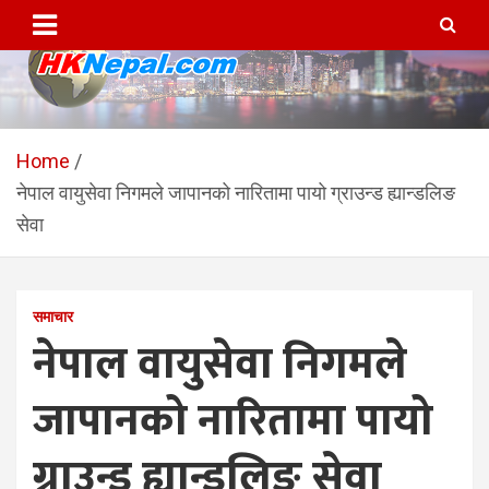
Skip
to
content
HKNepal.com – हङकङबाट
hknepal, hknepal.com, hk nepal, hk nepal com
सञ्चालित पहिलो नेपाली अनलाईन
Home
नेपाल वायुसेवा निगमले जापानको नारितामा पायो ग्राउन्ड ह्यान्डलिङ
पत्रिका
सेवा
समाचार
नेपाल वायुसेवा निगमले
जापानको नारितामा पायो
ग्राउन्ड ह्यान्डलिङ सेवा