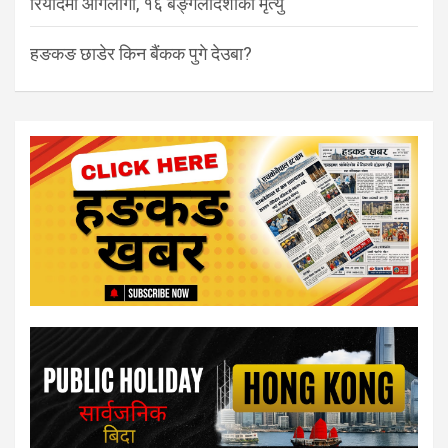
रियादमा आगलागी, १६ बङ्गलादेशीको मृत्यु
हङकङ छाडेर किन बैंकक पुगे देउबा?