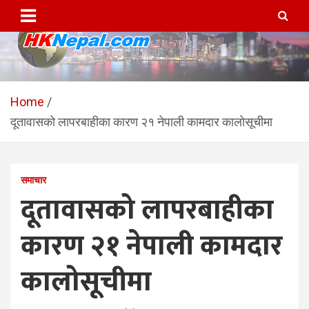
Skip
to
content
HKNepal.com – हङकङबाट
hknepal, hknepal.com, hk nepal, hk nepal com
सञ्चालित पहिलो नेपाली अनलाईन
Home
दूतावासको लापरबाहीका कारण २१ नेपाली कामदार कालोसूचीमा
पत्रिका
समाचार
दूतावासको लापरबाहीका
कारण २१ नेपाली कामदार
कालोसूचीमा