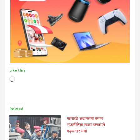
Like this:
Loading…
Related
महराको अदालतमा बयान:
राजनीतिक रूपमा फसाउने
षड्यन्त्र भयो