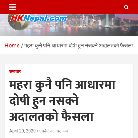
Skip
to
content
HKNepal.com – हङकङबाट
hknepal, hknepal.com, hk nepal, hk nepal com
सञ्चालित पहिलो नेपाली अनलाईन
Home
महरा कुनै पनि आधारमा दोषी हुन नसक्ने अदालतको फैसला
पत्रिका
समाचार
महरा कुनै पनि आधारमा
दोषी हुन नसक्ने
अदालतको फैसला
April 20, 2020
एचकेनेपाल डट कम