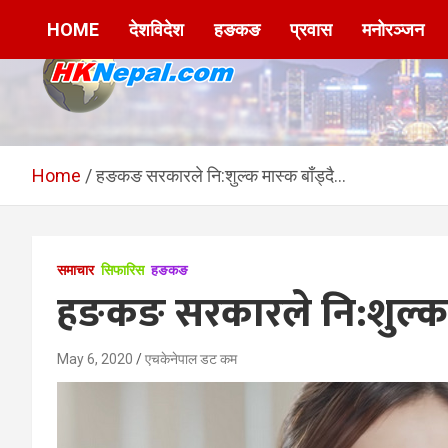
Skip
HOME
देशविदेश
हङकङ
प्रवास
मनोरञ्जन
to
content
HKNepal.com –
hknepal, hknepal.com, hk nepal, hk nepal com
हङकङबाट सञ्चालित पहिलो
Home
हङकङ सरकारले नि:शुल्क मास्क बाँड्दै…
नेपाली अनलाईन पत्रिका
समाचार
सिफारिस
हङकङ
हङकङ सरकारले नि:शुल्क म
May 6, 2020
एचकेनेपाल डट कम