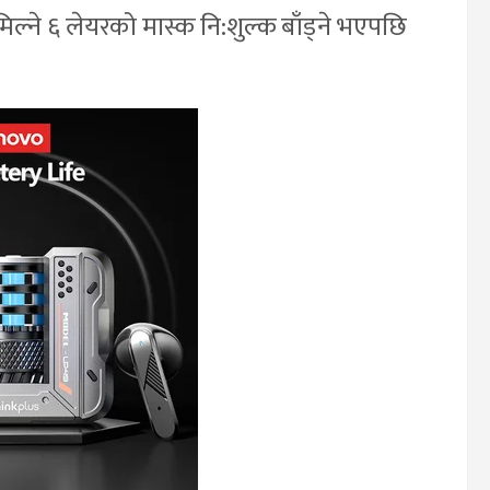
ल्ने ६ लेयरको मास्क नि:शुल्क बाँड्ने भएपछि