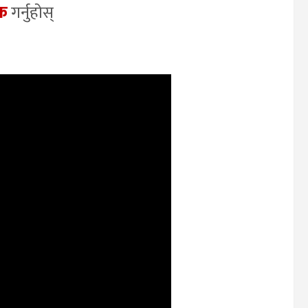
िक
गर्नुहोस्