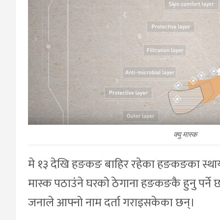
क्यु मास्क
मे १३ देखि हङकङ बाहिर रहेका हङकङका स्थायी बा
मास्क पठाउंने घरको ठेगाना हङकङकै हुनु पर्न
जनाले आफ्नो नाम दर्ता गराइसकेका छन्।