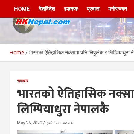
Skip
HOME
देशविदेश
हङकङ
प्रवास
मनोरञ्जन
to
content
HKNepal.com –
hknepal, hknepal.com, hk nepal, hk nepal com
हङकङबाट सञ्चालित पहिलो
Home
भारतको ऐतिहासिक नक्सामा पनि लिपुलेक र लिम्पियाधुरा न
नेपाली अनलाईन पत्रिका
समाचार
भारतको ऐतिहासिक नक्साम
लिम्पियाधुरा नेपालकै
May 26, 2020
एचकेनेपाल डट कम