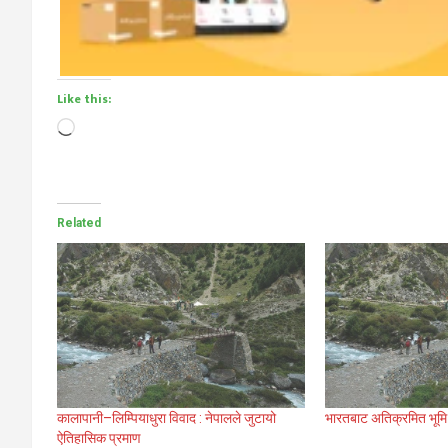
Like this:
Loading…
Related
कालापानी–लिम्पियाधुरा विवाद : नेपालले जुटायो
भारतबाट अतिक्रमित भूमि 
ऐतिहासिक प्रमाण