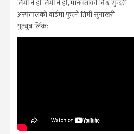
तिमी नै हौ तिमी नै हौ, मानवताकी बिश्व सुन्दरी
अस्पतालको वार्डमा फुल्ने तिमी सुनाखरी
युट्युब लिंक: