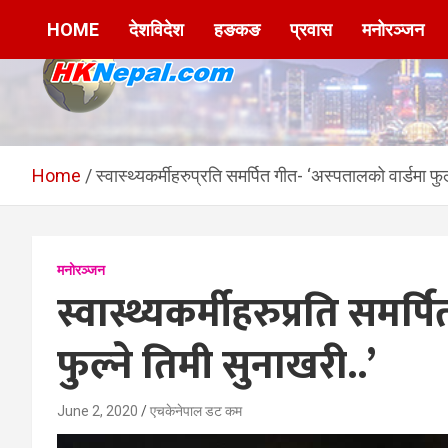
Skip
HOME
देशविदेश
हङकङ
प्रवास
मनोरञ्जन
to
content
HKNepal.com –
hknepal, hknepal.com, hk nepal, hk nepal com
हङकङबाट सञ्चालित पहिलो
Home
स्वास्थ्यकर्मीहरुप्रति समर्पित गीत- ‘अस्पतालको वार्डमा फुल
नेपाली अनलाईन पत्रिका
मनोरञ्जन
स्वास्थ्यकर्मीहरुप्रति समर्
फुल्ने तिमी सुनाखरी..’
June 2, 2020
एचकेनेपाल डट कम