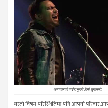
अस्पतालको वार्डमा फुल्ने तिमी सुनाखरी.
यस्तो विषम परिस्थितिमा पनि आफ्नो परिवार,आफ्नो 