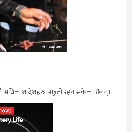
नै अधिकांश देशहरु अछुतो रहन सकेका छैनन्।