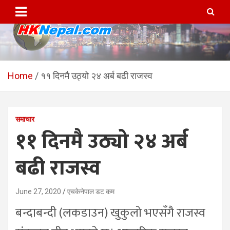
Skip
to
content
HKNepal.com – हङकङबाट
hknepal, hknepal.com, hk nepal, hk nepal com
सञ्चालित पहिलो नेपाली अनलाईन
Home
११ दिनमै उठ्यो २४ अर्ब बढी राजस्व
पत्रिका
समाचार
११ दिनमै उठ्यो २४ अर्ब
बढी राजस्व
June 27, 2020
एचकेनेपाल डट कम
बन्दाबन्दी (लकडाउन) खुकुलो भएसँगै राजस्व