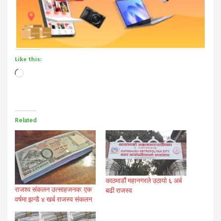
Like this:
Loading…
Related
काठमाडौं महानगरले उठायो ६ अर्ब
राजश्व संकलन उत्साहजनक: एक
बढी राजस्व
वर्षमा झन्डै ४ खर्ब राजस्व संकलन