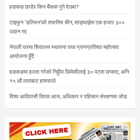
हङकङ छाडेर किन बैंकक पुगे देउबा?
टाइफुन ‘डल्फिन’को तयारीमा चीन, साङ्घाईमा एक हजार ३००
उडान रद्द
नेपाली घरमा शिवालय स्थापना तथा प्राणप्रतिष्ठा महोत्सव
आयोजना हुँदै
हङकङमा हल्ला गरेको निहुँमा छिमेकीलाई ३० पटक छप्काए, अनि
१५ औं तलाबाट हामफाले
विश्व आदिवासी दिवस आज, अधिकार र पहिचान संरक्षणमा जोड