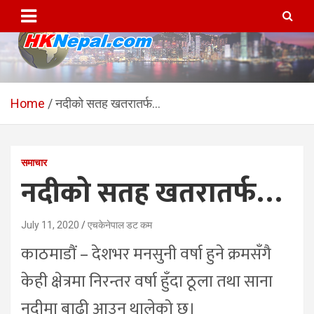
Skip
to
content
HKNepal.com – हङकङबाट
hknepal, hknepal.com, hk nepal, hk nepal com
सञ्चालित पहिलो नेपाली अनलाईन
Home
नदीको सतह खतरातर्फ…
पत्रिका
समाचार
नदीको सतह खतरातर्फ…
July 11, 2020
एचकेनेपाल डट कम
काठमाडौं – देशभर मनसुनी वर्षा हुने क्रमसँगै
केही क्षेत्रमा निरन्तर वर्षा हुँदा ठूला तथा साना
नदीमा बाढी आउन थालेको छ।