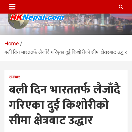
Skip
to
content
HKNepal.com – हङकङबाट
hknepal, hknepal.com, hk nepal, hk nepal com
सञ्चालित पहिलो नेपाली अनलाईन
Home
बली दिन भारततर्फ लैजाँदै गरिएका दुई किशोरीको सीमा क्षेत्रबाट उद्धार
पत्रिका
समाचार
बली दिन भारततर्फ लैजाँदै
गरिएका दुई किशोरीको
सीमा क्षेत्रबाट उद्धार