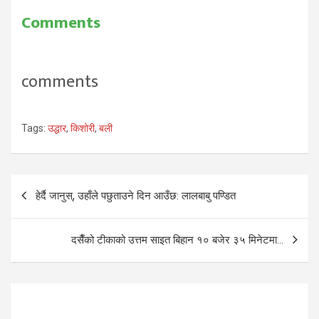
बालिकालाई सँगै चिया पिउन कर
Comments
गर्यो र फकाएर विराटनगर –१५
स्थित साथी सचिन सुब्बाको डेरामा
पुर्यायो। बालिकालाई त्यही दुवैले
जबरजस्ती करणी गरे। बालिका…
comments
Tags:
उद्धार
,
किशोरी
,
बली
Post
हेर्दै जानुस्, उहाँले पछुताउने दिन आउँछ: लालबाबु पण्डित
navigation
दसैँको टीकाको उत्तम साइत बिहान १० बजेर ३५ मिनेटमा…