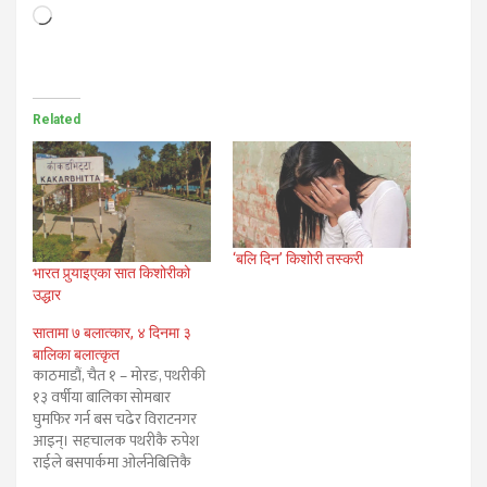
Loading…
Related
‘बलि दिन’ किशोरी तस्करी
भारत पुर्‍याइएका सात किशोरीको
उद्धार
सातामा ७ बलात्कार, ४ दिनमा ३
बालिका बलात्कृत
काठमाडौं, चैत १ – मोरङ, पथरीकी
१३ वर्षीया बालिका सोमबार
घुमफिर गर्न बस चढेर विराटनगर
आइन्। सहचालक पथरीकै रुपेश
राईले बसपार्कमा ओर्लनेबित्तिकै
उनीमाथि आँखा लगायो। उसले ती