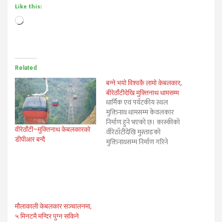
Like this:
Loading…
Related
बन्ने भयो विश्वकै लामो केबलकार,
बीरेठाँटीदेखि मुक्तिनाथ धामसम्म
धार्मिक एवं पर्यटकीय स्थल
मुक्तिनाथ धामसम्म केवलकार
निर्माण हुने भएको छ। कास्कीको
वीरेठाँटी–मुक्तिनाथ केबलकारको
वीरेठाँटीदेखि मुस्ताङको
डीपीआर बन्दै
मुक्तिनाथसम्म निर्माण गरिने
प्रस्तावित सो यात्रुबाहक
केवलकारको विस्तृत परियोजना
प्रतिवेदन (डीपीआर) निर्माण कार्य
सुरु भएको छ। कुल ८३.६५
किलोमिटर लम्बाईको विश्वकै लामो
यात्रुवाहक केवलकार हुने दाबी
मौलाकाली केबलकार सञ्चालनमा,
गरिएको छ। प्रस्ताावित केवलकार
५ मिनटमै मन्दिर पुग्न सकिने
निर्माणका लागि डीपीआर निर्माण