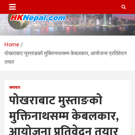
Skip
to
content
HKNepal.com – हङकङबाट
hknepal, hknepal.com, hk nepal, hk nepal com
सञ्चालित पहिलो नेपाली अनलाईन
Home
पोखराबाट मुस्ताङको मुक्तिनाथसम्म केबलकार, आयोजना प्रतिवेदन
पत्रिका
तयार
समाचार
पोखराबाट मुस्ताङको
मुक्तिनाथसम्म केबलकार,
आयोजना प्रतिवेदन तयार