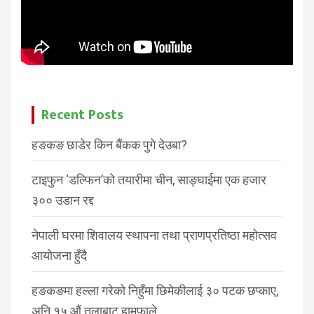
Recent Posts
हङकङ छाडेर किन बैंकक पुगे देउबा?
टाइफुन ‘डल्फिन’को तयारीमा चीन, साङ्घाईमा एक हजार
३०० उडान रद्द
नेपाली घरमा शिवालय स्थापना तथा प्राणप्रतिष्ठा महोत्सव
आयोजना हुँदै
हङकङमा हल्ला गरेको निहुँमा छिमेकीलाई ३० पटक छप्काए,
अनि १५ औं तलाबाट हामफाले