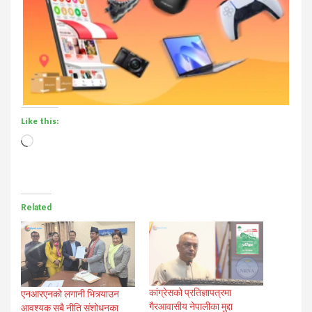
Like this:
Loading…
Related
कांग्रेसको प्रतिज्ञापत्रमा
एनआरएनको लगानी भित्र्याउन
गैरआवासीय नेपालीका मुद्दा
आवश्यक सबै नीति संशोधनका