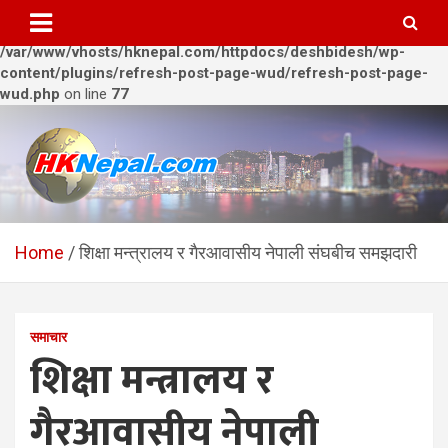
Warning
: Trying to access array offset on value of type bool in
/var/www/vhosts/hknepal.com/httpdocs/deshbidesh/wp-
content/plugins/refresh-post-page-wud/refresh-post-page-
wud.php
on line
77
Skip
to
content
HKNepal.com – हङकङबाट
hknepal, hknepal.com, hk nepal, hk nepal com
सञ्चालित पहिलो नेपाली अनलाईन
Home
शिक्षा मन्त्रालय र गैरआवासीय नेपाली संघबीच समझदारी
पत्रिका
समाचार
शिक्षा मन्त्रालय र
गैरआवासीय नेपाली