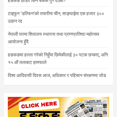
हङकङ छाडेर किन बैंकक पुगे देउबा?
टाइफुन ‘डल्फिन’को तयारीमा चीन, साङ्घाईमा एक हजार ३००
उडान रद्द
नेपाली घरमा शिवालय स्थापना तथा प्राणप्रतिष्ठा महोत्सव
आयोजना हुँदै
हङकङमा हल्ला गरेको निहुँमा छिमेकीलाई ३० पटक छप्काए, अनि
१५ औं तलाबाट हामफाले
विश्व आदिवासी दिवस आज, अधिकार र पहिचान संरक्षणमा जोड