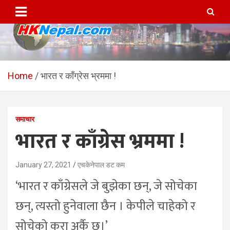
Skip
to
content
HKNepal.com – हङकङबाट
hknepal, hknepal.com, hk nepal, hk nepal com
सञ्चालित पहिलो नेपाली अनलाईन
Home
भारत र काँग्रेस भ्रममा !
पत्रिका
समाचार
भारत र काँग्रेस भ्रममा !
January 27, 2021
एचकेनेपाल डट कम
‘भारत र काँग्रेसले जे बुझेका छन्, जे सोचेका
छन्, त्यस्तो हुनेवाला छैन । केपीले चाहेको र
सोचेको कुरा अर्कै छ।’