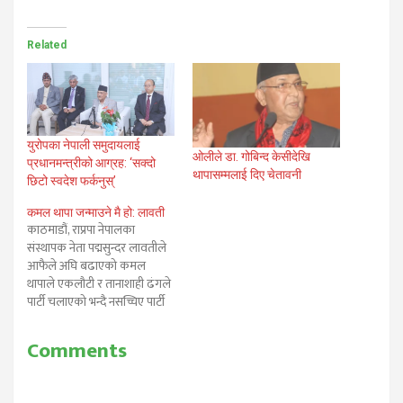
Related
युरोपका नेपाली समुदायलाई
ओलीले डा. गोबिन्द केसीदेखि
प्रधानमन्त्रीको आग्रह: ‘सक्दो
थापासम्मलाई दिए चेतावनी
छिटो स्वदेश फर्कनुस्’
कमल थापा जन्माउने मै हो: लावती
काठमाडौं, राप्रपा नेपालका
संस्थापक नेता पद्मसुन्दर लावतीले
आफैले अघि बढाएको कमल
थापाले एकलौटी र तानाशाही ढंगले
पार्टी चलाएको भन्दै नसच्चिए पार्टी
भित्रै नयाँ शक्ति उदय गर्ने चेतावनी
दिएका छन्। उनले अध्यक्ष पदमा
Comments
आफूले सुरुदेखि नै इच्छा नगरी
थापालाई ल्याएर 'जन्माएको'
बताउदै अहिले आफैलाई कारवाही