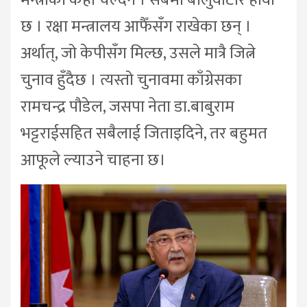
मन्त्रीको केही चल्दैन । सबैमा बालुवाटार हावी
छ । रक्षा मन्त्रालय आफैँसँग राखेका छन् ।
अर्थात्, जो केपीसँग मिल्छ, उसले मात्रै जित्ने
चुनाव हुँदैछ । त्यस्तो चुनावमा काँग्रेसका
रामचन्द्र पौडेल, जसपा नेता डा.बाबुराम
भट्टराईसहित सबैलाई जिताइदिने, तर बहुमत
आफूले ल्याउने चाहना छ।