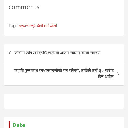
गर्छु भन्दै हिंडेकोमा उदेक लागेको
comments
समाचार…
Tags:
प्रधानमन्त्री केपी शर्मा ओली
Post
कोरोना खोप लगाएपछि शरीरमा आउन सक्छन् यस्ता समस्या
navigation
पशुपति पुग्नासाथ प्रधानमन्त्रीको मन पग्लियो, ठाउँको ठाउँ ३० करोड
दिने आदेश
Date