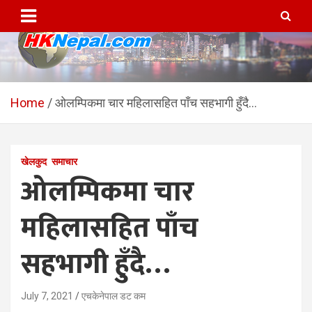
Skip
to
content
HKNepal.com – हङकङबाट
hknepal, hknepal.com, hk nepal, hk nepal com
सञ्चालित पहिलो नेपाली अनलाईन
Home
ओलम्पिकमा चार महिलासहित पाँच सहभागी हुँदै…
पत्रिका
खेलकुद
समाचार
ओलम्पिकमा चार
महिलासहित पाँच
सहभागी हुँदै…
July 7, 2021
एचकेनेपाल डट कम