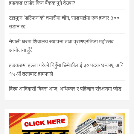
हङकङ छाडेर किन बैंकक पुगे देउबा?
टाइफुन ‘डल्फिन’को तयारीमा चीन, साङ्घाईमा एक हजार ३००
उडान रद्द
नेपाली घरमा शिवालय स्थापना तथा प्राणप्रतिष्ठा महोत्सव
आयोजना हुँदै
हङकङमा हल्ला गरेको निहुँमा छिमेकीलाई ३० पटक छप्काए, अनि
१५ औं तलाबाट हामफाले
विश्व आदिवासी दिवस आज, अधिकार र पहिचान संरक्षणमा जोड