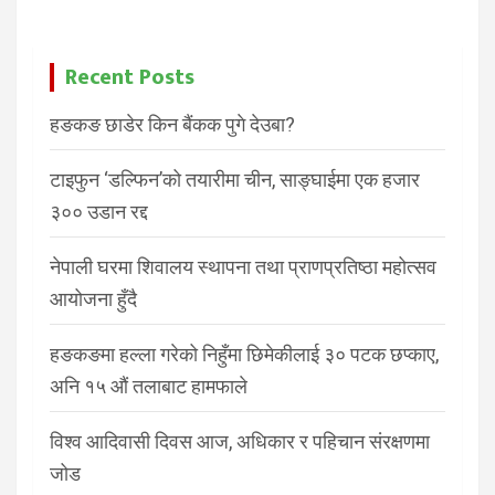
Recent Posts
हङकङ छाडेर किन बैंकक पुगे देउबा?
टाइफुन ‘डल्फिन’को तयारीमा चीन, साङ्घाईमा एक हजार
३०० उडान रद्द
नेपाली घरमा शिवालय स्थापना तथा प्राणप्रतिष्ठा महोत्सव
आयोजना हुँदै
हङकङमा हल्ला गरेको निहुँमा छिमेकीलाई ३० पटक छप्काए,
अनि १५ औं तलाबाट हामफाले
विश्व आदिवासी दिवस आज, अधिकार र पहिचान संरक्षणमा
जोड