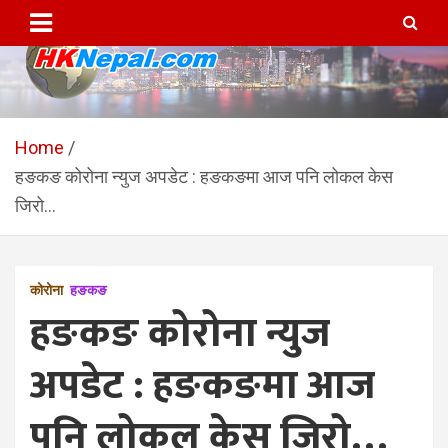
Skip
to
content
HKNepal.com – हङकङबाट
hknepal, hknepal.com, hk nepal, hk nepal com
सञ्चालित पहिलो नेपाली अनलाईन
Home
हङकङ कोरोना न्युज अपडेट : हङकङमा आज पनि लोकल केस
पत्रिका
जिरो…
कोरोना
हङकङ
हङकङ कोरोना न्युज
अपडेट : हङकङमा आज
पनि लोकल केस जिरो…