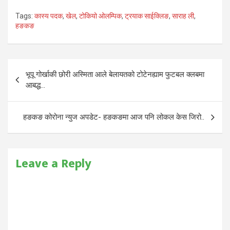
Tags:
कास्य पदक
,
खेल
,
टोकियो ओलम्पिक
,
ट्रयाक साईक्लिङ
,
साराह ली
,
हङकङ
Post
भूपू गोर्खाकी छोरी अस्मिता आले बेलायतको टोटेनह्याम फुटबल क्लबमा
navigation
आबद्ध…
हङकङ कोरोना न्युज अपडेट- हङकङमा आज पनि लोकल केस जिरो..
Leave a Reply