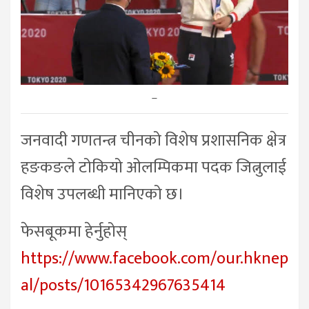
–
जनवादी गणतन्त्र चीनको विशेष प्रशासनिक क्षेत्र
हङकङले टोकियो ओलम्पिकमा पदक जित्नुलाई
विशेष उपलब्धी मानिएको छ।
फेसबूकमा हेर्नुहोस्
https://www.facebook.com/our.hknep
al/posts/10165342967635414