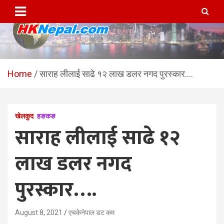
Skip
to
content
HKNepal.com – हङकङबाट
hknepal, hknepal.com, hk nepal, hk nepal com
सञ्चालित पहिलो नेपाली अनलाईन
Home
साराह लीलाई साढे १२ लाख डलर नगद पुरस्कार….
पत्रिका
खेलकुद
हङकङ
साराह लीलाई साढे १२
लाख डलर नगद
पुरस्कार….
August 8, 2021
एचकेनेपाल डट कम