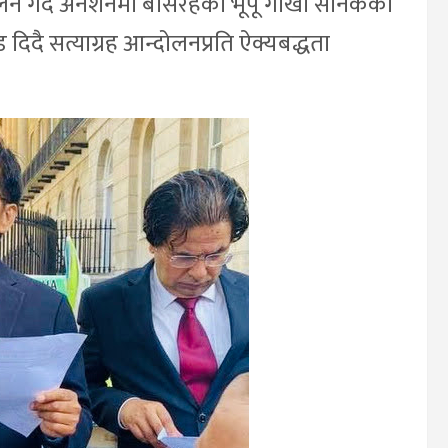
्दोलन गर्दै अनशनमा बसिरहेका भूपू गोर्खा सैनिकका
िदै सत्याग्रह आन्दोलनप्रति ऐक्यबद्धता