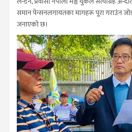
लन्डन, प्रवासी नेपाली मञ्च युकेले सत्याग्रह अन
समान पेन्सनलगायतका मागहरू पूरा गराउंन जोड द
जनाएको छ।