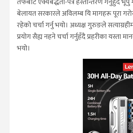
तर्फबाट ऐक्यबद्धता-पत्र हस्तान्तरण गर्नुहुँदै
बेलायत सरकारले अविलम्ब यि मागहरू पूरा ग
रहेको चर्चा गर्नु भयो। अध्यक्ष गुरुङले सत्याग्र
प्रयोग सैह्य नहने चर्चा गर्नुहँदै प्रहरीका यस्ता
भयो।