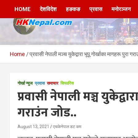
Skip
HOME
देशविदेश
हङकङ
प्रवास
मनोरञ्जन
to
content
HKNepal.com –
hknepal, hknepal.com, hk nepal, hk nepal com
हङकङबाट सञ्चालित पहिलो
Home
प्रवासी नेपाली मञ्च युकेद्वारा भूपू गोर्खाका मागहरू पुरा गर
नेपाली अनलाईन पत्रिका
गोर्खा न्युज
प्रवास
समाचार
सिफारिस
प्रवासी नेपाली मञ्च युकेद्वा
गराउंन जोड..
August 13, 2021
एचकेनेपाल डट कम