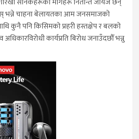
 भूपु गोरखा सैनिकहरूका मागहरू नितान्त जायज छन्
रोस् भन्ने चाहना बेलायतका आम जनसमाजको
हीमाथि कुनै पनि किसिमको प्रहरी हस्तक्षेप र बलको
 मानव अधिकारविरोधी कार्यप्रति बिरोध जनाउँदछौँ भन्नु