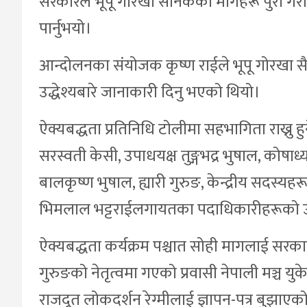
सरकारले भूपू गोरखा सैनिकका मागहरू पुरा गरी 
पार्नुभयो।
आन्दोलनका संयोजक कृष्ण राईले भूपू गोरखा स
उद्धेश्यबारे जानाकारी दिनु भएको थियो।
ऐक्यबद्धता प्रतिनिधि टोलीमा सहभागिता राख्नु हुन
सरस्वती केसी, उपाधयक्ष तुङ्गभद्र भुषाल, कोषाध्य
बालकृष्ण भुषाल, ह्यारी गुरुङ, केन्द्रीय सदस्यहरू प
भिमलाल भट्टराईलगायतका पदाधिकारीहरूको उप
ऐक्यबद्धता कर्यक्रम पश्चात सोही मागलाई सरक
गुरुङको नेतृत्वमा गएको प्रवासी नेपाली मञ्च य
राजदूत लोकदर्शन रेग्मीलाई ज्ञापन-पत्र बुझाएक