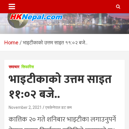
Skip
to
content
HKNepal.com – हङकङबाट
hknepal, hknepal.com, hk nepal, hk nepal com
सञ्चालित पहिलो नेपाली अनलाईन
Home
भाइटीकाको उत्तम साइत ११:०२ बजे..
पत्रिका
समाचार
सिफारिस
भाइटीकाको उत्तम साइत
११:०२ बजे..
November 2, 2021
एचकेनेपाल डट कम
कात्तिक २० गते शनिबार भाइटीका लगाउनुपर्ने