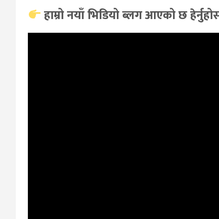
हाम्रो नयाँ भिडियो ब्लग आएको छ हेर्नुहोस्