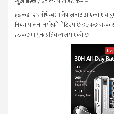
न्युज डेस्क
/ एचकेनेपाल डट कम –
हङकङ, २५ नोभेम्बर । नेपालबाट आएका १ यात्रुमा
नियम पालना नगरेको भेटिएपछि हङकङ सरकारल
हङकङमा पुनः प्रतिबन्ध लगाएको छ।