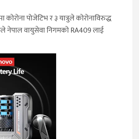
 कोरोना पोजेटिभ र ३ यात्रुले कोरोनाविरुद्ध
े नेपाल वायुसेवा निगमको RA409 लाई