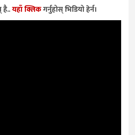
 है..
यहाँ क्लिक
गर्नुहोस् भिडियो हेर्न।