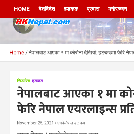
Skip
HOME
देशविदेश
हङकङ
प्रवास
मनोरञ्जन
to
content
HKNepal.com –
hknepal, hknepal.com, hk nepal, hk nepal com
हङकङबाट सञ्चालित पहिलो
Home
नेपालबाट आएका १ मा कोरोना देखियो, हङकङमा फेरि नेपाल
नेपाली अनलाईन पत्रिका
सिफारिस
हङकङ
नेपालबाट आएका १ मा को
फेरि नेपाल एयरलाइन्स प्रति
November 25, 2021
एचकेनेपाल डट कम