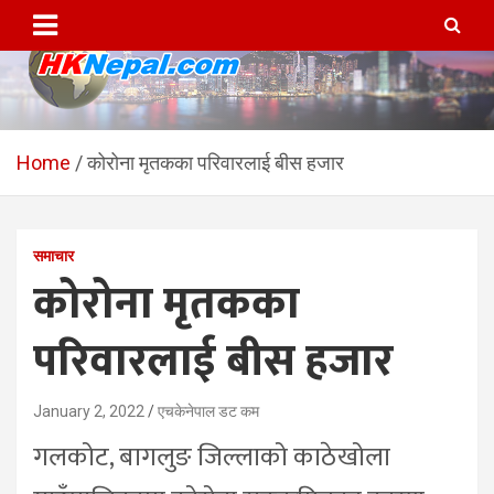
Skip
to
content
HKNepal.com – हङकङबाट
hknepal, hknepal.com, hk nepal, hk nepal com
सञ्चालित पहिलो नेपाली अनलाईन
Home
कोरोना मृतकका परिवारलाई बीस हजार
पत्रिका
समाचार
कोरोना मृतकका
परिवारलाई बीस हजार
January 2, 2022
एचकेनेपाल डट कम
गलकोट, बागलुङ जिल्लाको काठेखोला