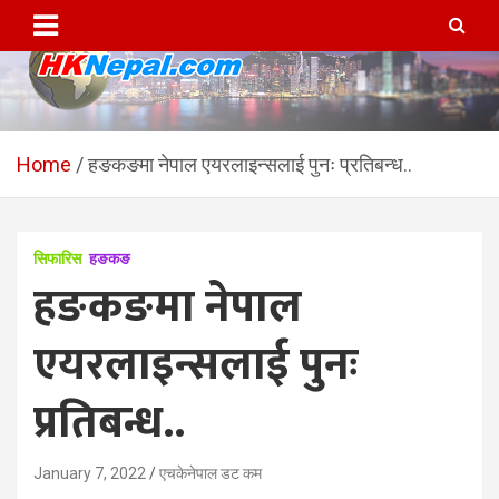
Skip
to
content
HKNepal.com – हङकङबाट
hknepal, hknepal.com, hk nepal, hk nepal com
सञ्चालित पहिलो नेपाली अनलाईन
Home
हङकङमा नेपाल एयरलाइन्सलाई पुनः प्रतिबन्ध..
पत्रिका
सिफारिस
हङकङ
हङकङमा नेपाल
एयरलाइन्सलाई पुनः
प्रतिबन्ध..
January 7, 2022
एचकेनेपाल डट कम