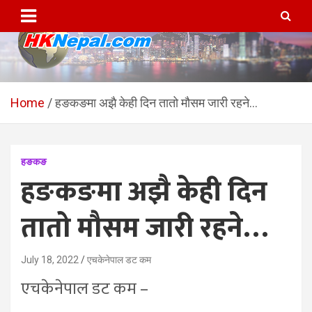
Skip
to
content
HKNepal.com – हङकङबाट
hknepal, hknepal.com, hk nepal, hk nepal com
सञ्चालित पहिलो नेपाली अनलाईन
Home
हङकङमा अझै केही दिन तातो मौसम जारी रहने…
पत्रिका
हङकङ
हङकङमा अझै केही दिन
तातो मौसम जारी रहने…
July 18, 2022
एचकेनेपाल डट कम
एचकेनेपाल डट कम –