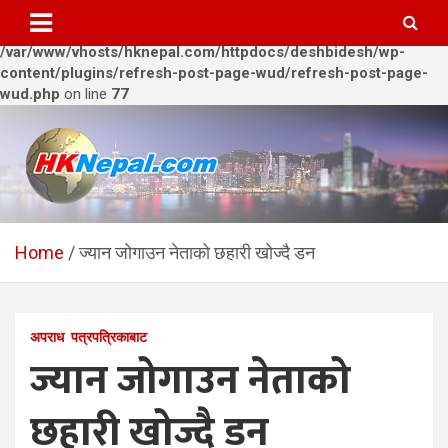
Warning
: Trying to access array offset on value of type bool in
/var/www/vhosts/hknepal.com/httpdocs/deshbidesh/wp-
content/plugins/refresh-post-page-wud/refresh-post-page-
wud.php
on line
77
Skip
to
content
HKNepal.com – हङकङबाट
hknepal, hknepal.com, hk nepal, hk nepal com
सञ्चालित पहिलो नेपाली अनलाईन
Home
ज्यान जोगाउन नेताको छहारी खोज्दै डन
पत्रिका
अपराध
पत्रपत्रिकाबाट
ज्यान जोगाउन नेताको
छहारी खोज्दै डन