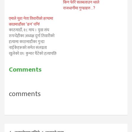
किन फेरि सलबलाउन थाले
राजधानीमा गुन्डाहरु…?
एमाले युवा नेता तिवारीको हत्यामा
काठमाडौंका ‘डन’ पनि!
काठमाडौं, १८ माघ । युवा संघ
रुपन्देहीका अध्यक्ष दुर्गा तिवारीको
हत्यामा काठमाडौंका गुन्डा
नाईकेहरूको समेत संलग्नता
खुलेको छ। कुमार घैंटेको हत्यापछि
फरार रहेका सिफलका गुन्डा नाइके
समिरमान सिंह बस्नेत समेत तिवारी
Comments
हत्यामा संलग्नता खुलेको उच्च प्रहरी
स्रोत बताउँछ। गत ४ पुसमा
तिवारीको गोली हानी हत्या भएको
थियो । डेढ महिना…
comments
Post