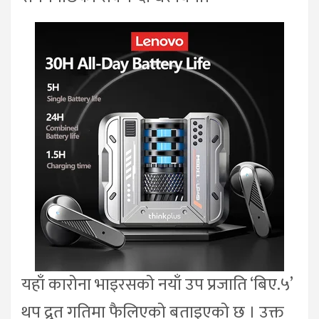
यहाँ कारोना भाइरसको नयाँ उप प्रजाति ‘बिए.५’
थप द्रुत गतिमा फैलिएको बताइएको छ । उक्त