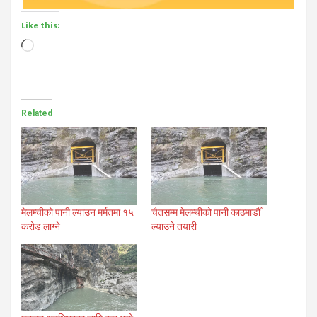
Like this:
Loading…
Related
मेलम्चीको पानी ल्याउन मर्मतमा १५
चैतसम्म मेलम्चीको पानी काठमाडौँ
करोड लाग्ने
ल्याउने तयारी