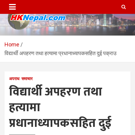
Skip
to
content
HKNepal.com – हङकङबाट
hknepal, hknepal.com, hk nepal, hk nepal com
सञ्चालित पहिलो नेपाली अनलाईन
Home
विद्यार्थी अपहरण तथा हत्यामा प्रधानाध्यापकसहित दुई पक्राउ
पत्रिका
अपराध
समाचार
विद्यार्थी अपहरण तथा
हत्यामा
प्रधानाध्यापकसहित दुई