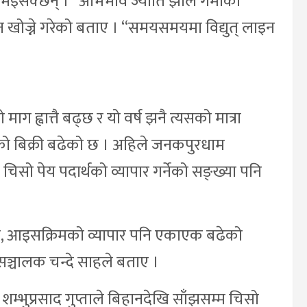
ो भइसक्छन् ।” अभिभाव ज्योति झाले गर्मीका
उन खोज्ने गरेको बताए । “समयसमयमा विद्युत् लाइन
माग ह्वात्तै बढ्छ र यो वर्ष झनै त्यसको मात्रा
्थको बिक्री बढेको छ । अहिले जनकपुरधाम
ो पेय पदार्थको व्यापार गर्नेको सङ्ख्या पनि
फी, आइसक्रिमको व्यापार पनि एकाएक बढेको
्चालक चन्दे साहले बताए ।
भुप्रसाद गुप्ताले बिहानदेखि साँझसम्म चिसो