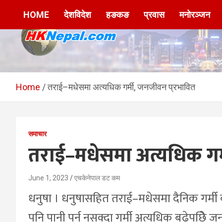
Skip
HOME
देशविदेश
हङकङ
प्रवास
मनोरञ्जन
to
content
HKNepal.com –
hknepal, hknepal.com, hk nepal, hk nepal com
हङकङबाट सञ्चालित पहिलो
Home
तराई–मधेसमा अत्यधिक गर्मी, जनजीवन प्रभावित
नेपाली अनलाईन पत्रिका
समाचार
तराई–मधेसमा अत्यधिक गर्
June 1, 2023
एचकेनेपाल डट कम
धनुषा । धनुषासहित तराई–मधेसमा दैनिक गर्मी 
पनि पानी पर्न नसक्दा गर्मी अत्यधिक बढेपछिे 