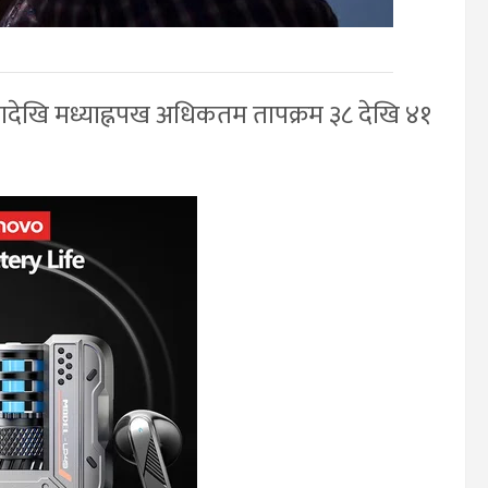
ादेखि मध्याह्नपख अधिकतम तापक्रम ३८ देखि ४१