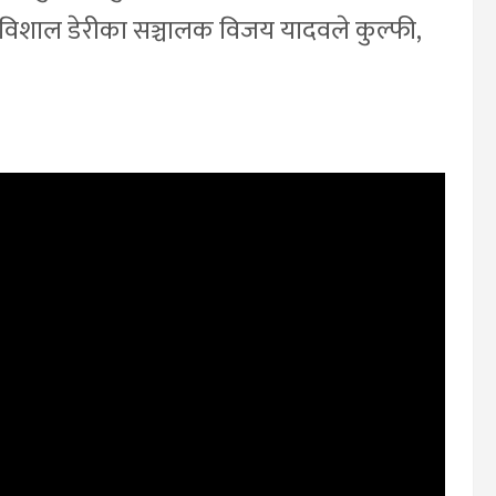
का विशाल डेरीका सञ्चालक विजय यादवले कुल्फी,