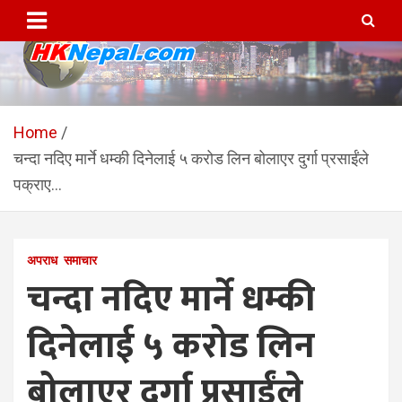
Skip
to
content
HKNepal.com – हङकङबाट
hknepal, hknepal.com, hk nepal, hk nepal com
सञ्चालित पहिलो नेपाली अनलाईन
Home
चन्दा नदिए मार्ने धम्की दिनेलाई ५ करोड लिन बोलाएर दुर्गा प्रसाईंले
पत्रिका
पक्राए…
अपराध
समाचार
चन्दा नदिए मार्ने धम्की
दिनेलाई ५ करोड लिन
बोलाएर दुर्गा प्रसाईंले