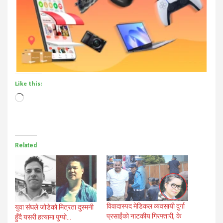
Like this:
Loading…
Related
विवादास्पद मेडिकल व्यवसायी दुर्गा
युवा संघले जोडेको मित्रता दुस्मनी
प्रसाईंको नाटकीय गिरफ्तारी, के
हुँदै यसरी हत्यामा पुग्यो…