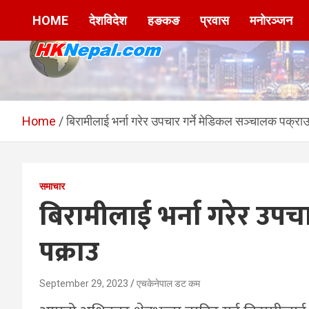
Skip
HOME
देशविदेश
हङकङ
प्रवास
मनोरञ्जन
to
content
HKNepal.com –
hknepal, hknepal.com, hk nepal, hk nepal com
हङकङबाट सञ्चालित पहिलो
Home
बिरामीलाई भर्ना गरेर उपचार गर्ने मेडिकल सञ्चालक पक्रा
नेपाली अनलाईन पत्रिका
समाचार
बिरामीलाई भर्ना गरेर उपच
पक्राउ
September 29, 2023
एचकेनेपाल डट कम