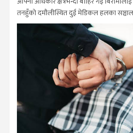
आफ्नो अधिकार क्षेत्रभन्दा बाहिर गई बिरामीलाई
तनहुँको दमौलीस्थित दुई मेडिकल हलका सञ्चाल