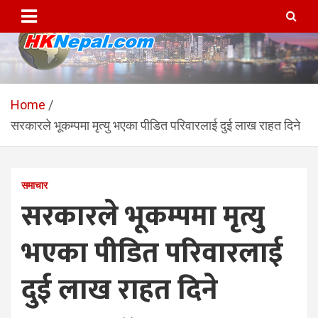
Skip
to
content
HKNepal.com – हङकङबाट
hknepal, hknepal.com, hk nepal, hk nepal com
सञ्चालित पहिलो नेपाली अनलाईन
Home
सरकारले भूकम्पमा मृत्यु भएका पीडित परिवारलाई दुई लाख राहत दिने
पत्रिका
समाचार
सरकारले भूकम्पमा मृत्यु
भएका पीडित परिवारलाई
दुई लाख राहत दिने