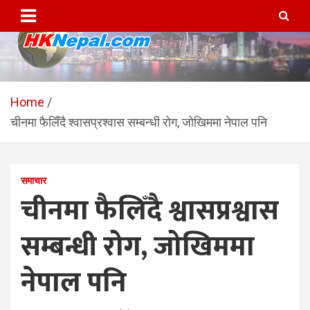
Skip
to
content
HKNepal.com – हङकङबाट
hknepal, hknepal.com, hk nepal, hk nepal com
सञ्चालित पहिलो नेपाली अनलाईन
Home
चीनमा फैलिँदै श्वासप्रश्वास सम्बन्धी रोग, जोखिममा नेपाल पनि
पत्रिका
समाचार
चीनमा फैलिँदै श्वासप्रश्वास
सम्बन्धी रोग, जोखिममा
नेपाल पनि