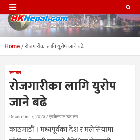
Skip
to
content
HKNepal.com – हङकङबाट
hknepal, hknepal.com, hk nepal, hk nepal com
सञ्चालित पहिलो नेपाली अनलाईन
Home
रोजगारीका लागि युरोप जाने बढे
पत्रिका
समाचार
रोजगारीका लागि युरोप
जाने बढे
December 7, 2023
एचकेनेपाल डट कम
काठमाडौँ । मध्यपूर्वका देश र मलेसियामा