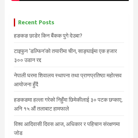
Recent Posts
हङकङ छाडेर किन बैंकक पुगे देउबा?
टाइफुन ‘डल्फिन’को तयारीमा चीन, साङ्घाईमा एक हजार
३०० उडान रद्द
नेपाली घरमा शिवालय स्थापना तथा प्राणप्रतिष्ठा महोत्सव
आयोजना हुँदै
हङकङमा हल्ला गरेको निहुँमा छिमेकीलाई ३० पटक छप्काए,
अनि १५ औं तलाबाट हामफाले
विश्व आदिवासी दिवस आज, अधिकार र पहिचान संरक्षणमा
जोड