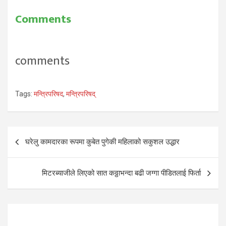
प्रधानमन्त्री तथा मन्त्रिपरिषद्
कार्यालयका अनुसार दुई महिनायता
Comments
खाजाको मात्रै दुई लाख १३ हजार
२० रुपैयाँ बिल उठेको छ।
प्रधानमन्त्री तथा मन्त्रिपरिषद्
कार्यालय स्रोतका अनुसार खाजामा
comments
भएको खर्चमध्ये ७० प्रतिशतभन्दा
बढी…
Tags:
मन्त्रिपरिषद
,
मन्त्रिपरिषद्
Post
घरेलु कामदारका रूपमा कुबेत पुगेकी महिलाको सकुशल उद्धार
navigation
मिटरब्याजीले लिएको सात कठ्ठाभन्दा बढी जग्गा पीडितलाई फिर्ता