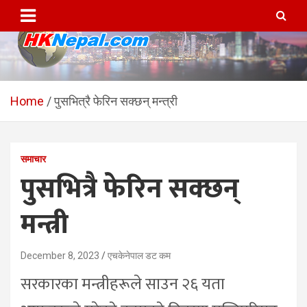
Skip
to
content
HKNepal.com – हङकङबाट
hknepal, hknepal.com, hk nepal, hk nepal com
सञ्चालित पहिलो नेपाली अनलाईन
Home
पुसभित्रै फेरिन सक्छन् मन्त्री
पत्रिका
समाचार
पुसभित्रै फेरिन सक्छन्
मन्त्री
December 8, 2023
एचकेनेपाल डट कम
सरकारका मन्त्रीहरूले साउन २६ यता