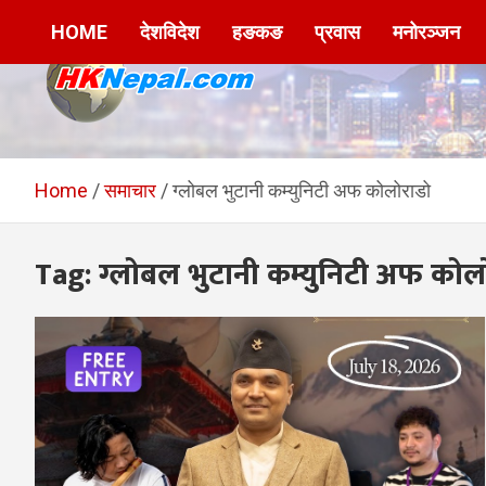
Skip
HOME
देशविदेश
हङकङ
प्रवास
मनोरञ्जन
to
content
HKNepal.com –
hknepal, hknepal.com, hk nepal, hk nepal com
हङकङबाट सञ्चालित पहिलो
Home
समाचार
ग्लोबल भुटानी कम्युनिटी अफ कोलोराडो
नेपाली अनलाईन पत्रिका
Tag:
ग्लोबल भुटानी कम्युनिटी अफ कोल