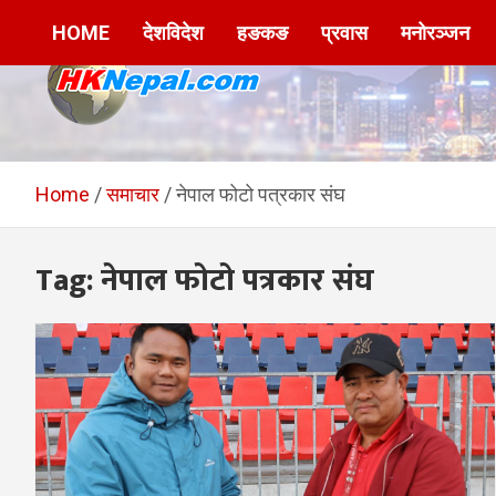
Skip
HOME
देशविदेश
हङकङ
प्रवास
मनोरञ्जन
to
content
HKNepal.com –
hknepal, hknepal.com, hk nepal, hk nepal com
हङकङबाट सञ्चालित पहिलो
Home
समाचार
नेपाल फोटो पत्रकार संघ
नेपाली अनलाईन पत्रिका
Tag:
नेपाल फोटो पत्रकार संघ