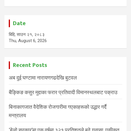
Date
बिहि, साउन २१, २०८३
Thu, August 6, 2026
Recent Posts
अब दुई घण्टामा नारायणगढदेखि बुटवल
बैङ्किङ कसुर मुद्दाका फरार प्रतिवादी विमानस्थलबाट पक्राउ
बिनाकागजात वैदेशिक रोजगारीमा गएकाहरूको उद्धार गर्दै
मन्त्रालय
‘हेलो सरकार’मा एक वर्षमा ३२१ प्रतिशतले बढे गुनासा, एकीकृत