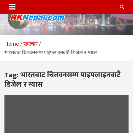
Skip
to
content
HKNepal.com – हङकङबाट
hknepal, hknepal.com, hk nepal, hk nepal com
सञ्चालित पहिलो नेपाली अनलाईन
Home
समाचार
भारतबाट चितवनसम्म पाइपलाइनबाटै डिजेल र ग्यास
पत्रिका
Tag:
भारतबाट चितवनसम्म पाइपलाइनबाटै
डिजेल र ग्यास