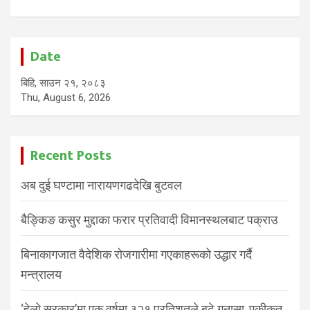
Date
बिहि, साउन २१, २०८३
Thu, August 6, 2026
Recent Posts
अब दुई घण्टामा नारायणगढदेखि बुटवल
बैङ्किङ कसुर मुद्दाका फरार प्रतिवादी विमानस्थलबाट पक्राउ
बिनाकागजात वैदेशिक रोजगारीमा गएकाहरूको उद्धार गर्दै
मन्त्रालय
‘हेलो सरकार’मा एक वर्षमा ३२१ प्रतिशतले बढे गुनासा, एकीकृत