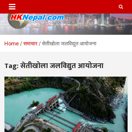
Skip
to
content
HKNepal.com – हङकङबाट
hknepal, hknepal.com, hk nepal, hk nepal com
सञ्चालित पहिलो नेपाली अनलाईन
Home
समाचार
सेतीखोला जलविद्युत आयोजना
पत्रिका
Tag:
सेतीखोला जलविद्युत आयोजना