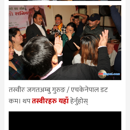
तस्वीरः जगतअम्बु गुरुङ / एचकेनेपाल डट
कम। थप
तस्वीरहरु यहाँ
हेर्नुहोस्