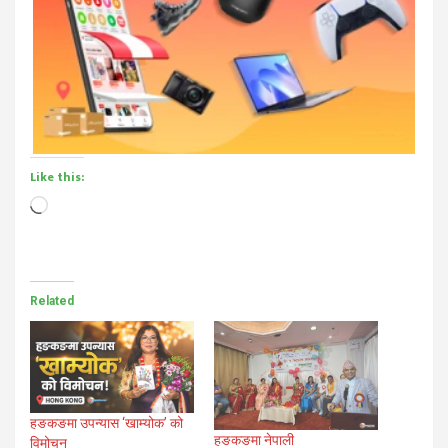
Like this:
Loading…
Related
हङकङमा उपन्यास ‘खाम्योक’ को
हङकङमा नेपाली
विमोचन