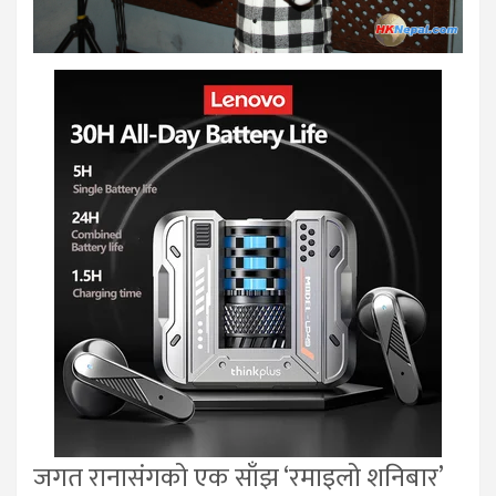
जगत रानासंगको एक साँझ ‘रमाइलो शनिबार’