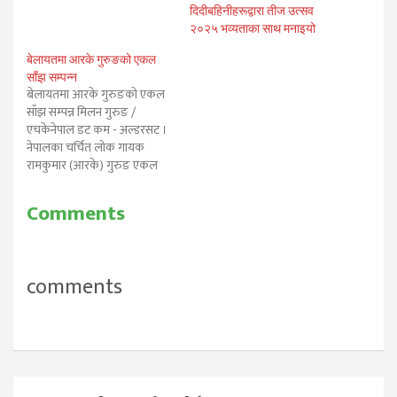
दिदीबहिनीहरूद्वारा तीज उत्सव
२०२५ भव्यताका साथ मनाइयो
बेलायतमा आरके गुरुङको एकल
साँझ सम्पन्न
बेलायतमा आरके गुरुङको एकल
साँझ सम्पन्न मिलन गुरुङ /
एचकेनेपाल डट कम - अल्डरसट ।
नेपालका चर्चित लोक गायक
रामकुमार (आरके) गुरुङ एकल
साँझ अल्डरसटस्थित निरमाया रोधीं
घरमा सम्पन्न भएको छ। तमु प्ये ल्हु
Comments
संघ युकेको निमन्त्रणामा बेलायत
आएका गायक आरकेले बेलायतका
विभिन्न स्थानमा आफ्नो प्रस्तुती
दिइरहने क्रममा क्होला परिवार…
comments
Post