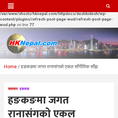
Warning
: Trying to access array offset on value of type bool in
/var/www/vhosts/hknepal.com/httpdocs/deshbidesh/wp-
content/plugins/refresh-post-page-wud/refresh-post-page-
wud.php
on line
77
Skip
to
content
HKNepal.com – हङकङबाट
hknepal, hknepal.com, hk nepal, hk nepal com
सञ्चालित पहिलो नेपाली अनलाईन
Home
हङकङमा जगत रानासंगको एकल साँगीतिक साँझ
पत्रिका
समाचार
हङकङ
हङकङमा जगत
रानासंगको एकल