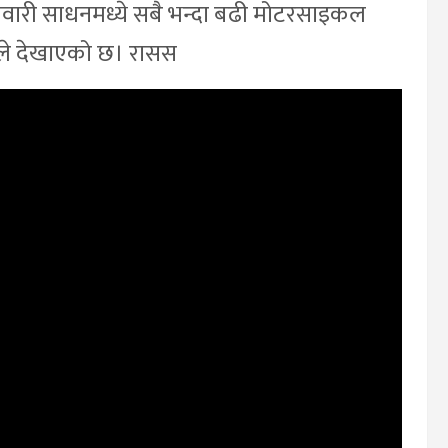
सवारी साधनमध्ये सबै भन्दा बढी मोटरसाइकल
्कले देखाएको छ। रासस