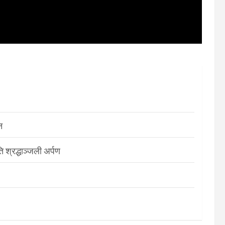
न
श्रद्धाञ्जली अर्पण