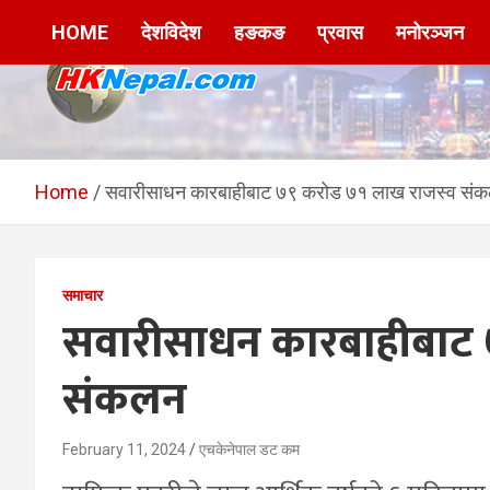
Skip
HOME
देशविदेश
हङकङ
प्रवास
मनोरञ्जन
to
content
HKNepal.com –
hknepal, hknepal.com, hk nepal, hk nepal com
हङकङबाट सञ्चालित पहिलो
Home
सवारीसाधन कारबाहीबाट ७९ करोड ७१ लाख राजस्व सं
नेपाली अनलाईन पत्रिका
समाचार
सवारीसाधन कारबाहीबाट 
संकलन
February 11, 2024
एचकेनेपाल डट कम