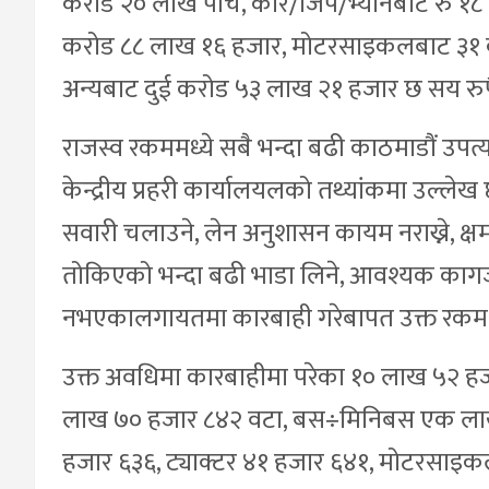
करोड २० लाख पाँच, कार/जिप/भ्यानबाट रु १८ 
करोड ८८ लाख १६ हजार, मोटरसाइकलबाट ३१ क
अन्यबाट दुई करोड ५३ लाख २१ हजार छ सय रुप
राजस्व रकममध्ये सबै भन्दा बढी काठमाडौं उपत्य
केन्द्रीय प्रहरी कार्यालयलको तथ्यांकमा उल्लेख
सवारी चलाउने, लेन अनुशासन कायम नराख्ने, क्षमताभन
तोकिएको भन्दा बढी भाडा लिने, आवश्यक काग
नभएकालगायतमा कारबाही गरेबापत उक्त रकम
उक्त अवधिमा कारबाहीमा परेका १० लाख ५२ हज
लाख ७० हजार ८४२ वटा, बस÷मिनिबस एक लाख 
हजार ६३६, ट्याक्टर ४१ हजार ६४१, मोटरसाइकल