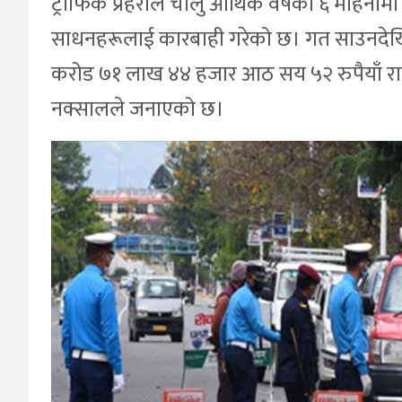
ट्राफिक प्रहरीले चालु आर्थिक वर्षको ६ महिना
साधनहरूलाई कारबाही गरेको छ। गत साउनदेखि
करोड ७१ लाख ४४ हजार आठ सय ५२ रुपैयाँ राजस
नक्सालले जनाएको छ।