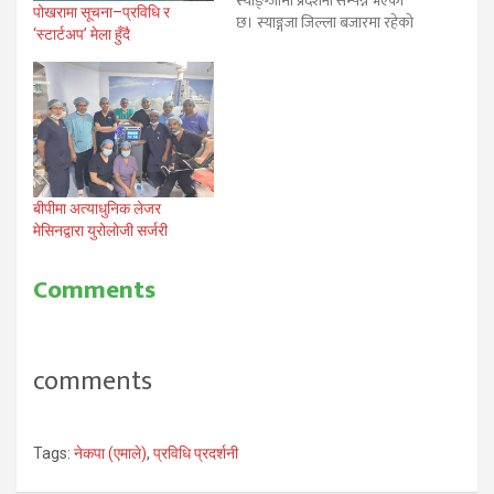
स्याङ्ग्जामा प्रदर्शनी सम्पन्न भएको
पोखरामा सूचना–प्रविधि र
छ। स्याङ्गजा जिल्ला बजारमा रहेको
‘स्टार्टअप’ मेला हुँदै
त्रिभुवन आदर्श उच्च माध्यामिक
विद्यालयमा सम्पन्न भएको
कार्यक्रममा उनले स्कुटर र सोलर
कारको मोडल समेत प्रदर्शन गरेका
थिए। अनेरास्ववियु स्याङ्गजा निर्वाचन
क्षेत्र नं. १ क्षेत्रिय कमिटीको…
बीपीमा अत्याधुनिक लेजर
मेसिनद्वारा युरोलोजी सर्जरी
Comments
comments
Tags:
नेकपा (एमाले)
,
प्रविधि प्रदर्शनी