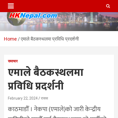
Skip
to
content
HKNepal.com – हङकङबाट
hknepal, hknepal.com, hk nepal, hk nepal com
सञ्चालित पहिलो नेपाली अनलाईन
Home
एमाले बैठकस्थलमा प्रविधि प्रदर्शनी
पत्रिका
समाचार
एमाले बैठकस्थलमा
प्रविधि प्रदर्शनी
February 22, 2024
रासस
काठमाडौँ । नेकपा (एमाले)को जारी केन्द्रीय