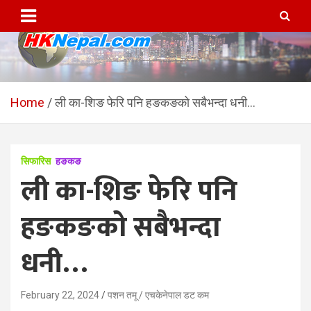
Skip
to
content
HKNepal.com – हङकङबाट
hknepal, hknepal.com, hk nepal, hk nepal com
सञ्चालित पहिलो नेपाली अनलाईन
Home
ली का-शिङ फेरि पनि हङकङको सबैभन्दा धनी…
पत्रिका
सिफारिस
हङकङ
ली का-शिङ फेरि पनि
हङकङको सबैभन्दा
धनी…
February 22, 2024
पशन तमू / एचकेनेपाल डट कम