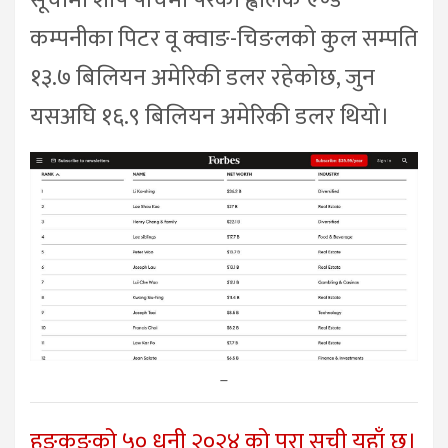
कम्पनीका पिटर वू क्वाङ-चिङलको कुल सम्पति
१३.७ बिलियन अमेरिकी डलर रहेकोछ, जुन
यसअघि १६.९ बिलियन अमेरिकी डलर थियो।
–
हङकङको ५० धनी २०२४ को पूरा सूची यहाँ छ।