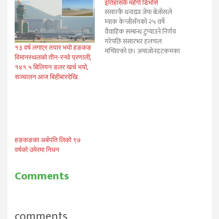
इतिहासकै महँगो डिभोर्स
संसारकै धनाढ्य जेफ बेजोसले
म्याक केन्जीसँगको २५ वर्षे
वैवाहिक सम्बन्ध टुंग्याउने निर्णय
गरेपछि संसारभर हलचल
१३ वर्ष लगाएर तयार भयो हङकङ
मच्चिएको छ। अमाजोनडटकमका
विमानस्थलको तीन-रनवे प्रणाली,
सिइओ तथा संस्थापक जेफले
१४१.५ बिलियन डलर खर्च भयो,
बुधबार ट्विटरमार्फत डिभोर्सको
सञ्चालन आज बिहीबारदेखि..
निर्णय लिन लागेको सार्वजनिक
गरेका थिए । सन् १९९४ बाट
अमाजन सुरु गरेका अमेरिकी
नागरिक बेजोसको कुल सम्पत्ति १
सय ३७ बिलियन अमेरिकी डलर
छ।…
हङकङका अर्बपति लिको ९७
वर्षको उमेरमा निधन
Comments
comments