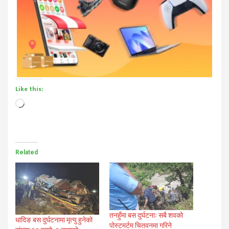
Like this:
Loading…
Related
तनहुँमा बस दुर्घटनाः सबै‍ शवको
धादिङ बस दुर्घटनामा मृत्यु हुनेको
पोस्टमर्टम चितवनमा गरिने