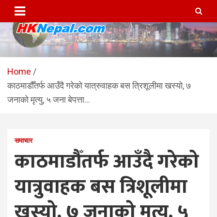
Skip
to
content
HKNepal.com – हङकङबाट
hknepal, hknepal.com, hk nepal, hk nepal com
सञ्चालित पहिलो नेपाली अनलाईन
Home
काठमाडौँतर्फ आउँदै गरेको यात्रुवाहक बस त्रिशूलीमा खस्यो, ७
पत्रिका
जनाको मृत्यु, ५ जना बेपत्ता…
समाचार
काठमाडौँतर्फ आउँदै गरेको
यात्रुवाहक बस त्रिशूलीमा
खस्यो, ७ जनाको मृत्यु, ५