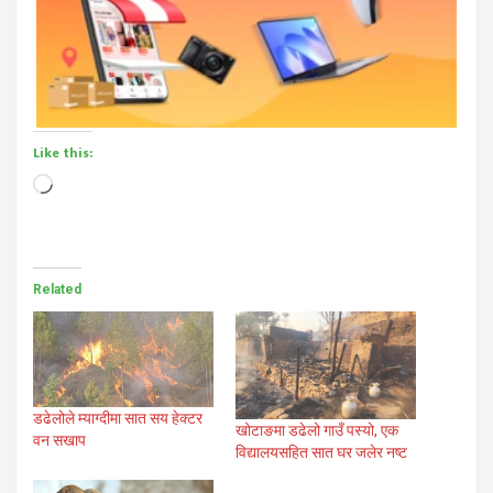
Like this:
Loading…
Related
डढेलोले म्याग्दीमा सात सय हेक्टर
खोटाङमा डढेलो गाउँ पस्यो, एक
वन सखाप
विद्यालयसहित सात घर जलेर नष्ट