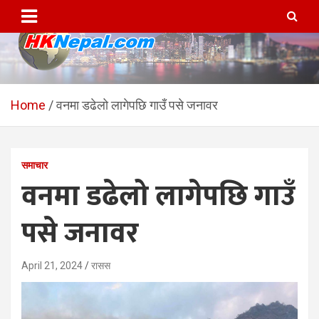
Skip
to
content
HKNepal.com – हङकङबाट
hknepal, hknepal.com, hk nepal, hk nepal com
सञ्चालित पहिलो नेपाली अनलाईन
Home
वनमा डढेलो लागेपछि गाउँ पसे जनावर
पत्रिका
समाचार
वनमा डढेलो लागेपछि गाउँ
पसे जनावर
April 21, 2024
रासस