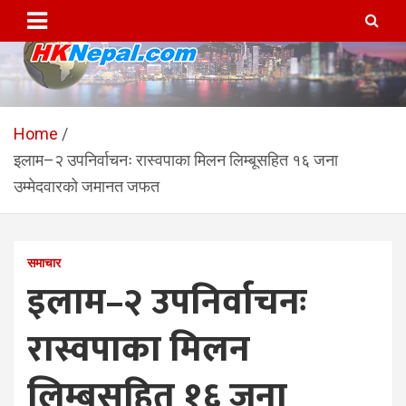
Skip
to
content
HKNepal.com – हङकङबाट
hknepal, hknepal.com, hk nepal, hk nepal com
सञ्चालित पहिलो नेपाली अनलाईन
Home
इलाम–२ उपनिर्वाचनः रास्वपाका मिलन लिम्बूसहित १६ जना
पत्रिका
उम्मेदवारको जमानत जफत
समाचार
इलाम–२ उपनिर्वाचनः
रास्वपाका मिलन
लिम्बूसहित १६ जना